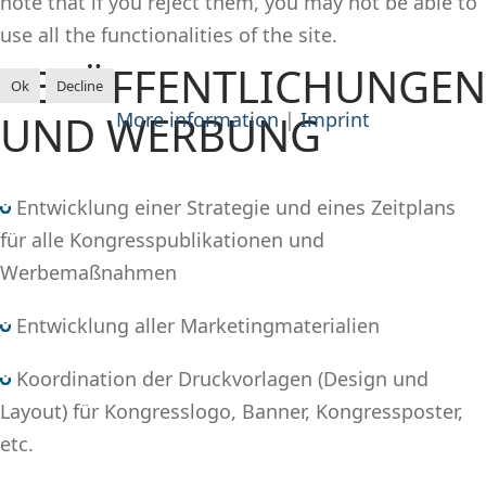
note that if you reject them, you may not be able to
use all the functionalities of the site.
VERÖFFENTLICHUNGEN
Ok
Decline
UND WERBUNG
More information
|
Imprint
Entwicklung einer Strategie und eines Zeitplans
für alle Kongresspublikationen und
Werbemaßnahmen
Entwicklung aller Marketingmaterialien
Koordination der Druckvorlagen (Design und
Layout) für Kongresslogo, Banner, Kongressposter,
etc.